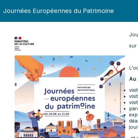
Journées Européennes du Patrimoine
Jou
sur
L'o
Au 
vis
visi
vis
par
exp
déa
jou
et 