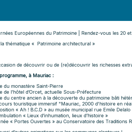
rnées Européennes du Patrimoine | Rendez-vous les 20 et
 la thématique « Patrimoine architectural »
ccasion de découvrir ou de (re)découvrir les richesses extr
programme, à Mauriac :
ite du monastère Saint-Pierre
te de l’hôtel d’Orcet, actuelle Sous-Préfecture
ite du centre ancien à la découverte du patrimoine bâti hétér
cours touristique immersif "Mauriac, 2000 d'histoire en réali
osition « Ah ! B.C.D » au musée municipal rue Emile Delalo
mbulation « Lieux d’inhumation, lieux d’histoire »
rnée « Portes Ouvertes » au Conservatoire des Traditions Ru
aussi d’autres animations sur les communes alentours !