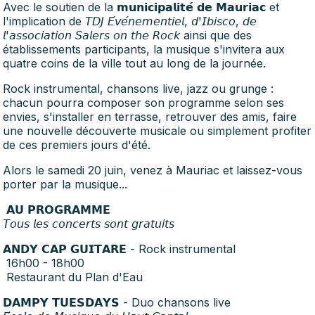
Avec le soutien de la 𝗺𝘂𝗻𝗶𝗰𝗶𝗽𝗮𝗹𝗶𝘁𝗲́ 𝗱𝗲 𝗠𝗮𝘂𝗿𝗶𝗮𝗰 et
l'implication de 𝘛𝘋𝘑 𝘌́𝘷𝘦́𝘯𝘦𝘮𝘦𝘯𝘵𝘪𝘦𝘭, 𝘥'𝘐𝘣𝘪𝘴𝘤𝘰, 𝘥𝘦
𝘭'𝘢𝘴𝘴𝘰𝘤𝘪𝘢𝘵𝘪𝘰𝘯 𝘚𝘢𝘭𝘦𝘳𝘴 𝘰𝘯 𝘵𝘩𝘦 𝘙𝘰𝘤𝘬 ainsi que des
établissements participants, la musique s'invitera aux
quatre coins de la ville tout au long de la journée.
Rock instrumental, chansons live, jazz ou grunge :
chacun pourra composer son programme selon ses
envies, s'installer en terrasse, retrouver des amis, faire
une nouvelle découverte musicale ou simplement profiter
de ces premiers jours d'été.
Alors le samedi 20 juin, venez à Mauriac et laissez-vous
porter par la musique...
𝗔𝗨 𝗣𝗥𝗢𝗚𝗥𝗔𝗠𝗠𝗘
𝘛𝘰𝘶𝘴 𝘭𝘦𝘴 𝘤𝘰𝘯𝘤𝘦𝘳𝘵𝘴 𝘴𝘰𝘯𝘵 𝘨𝘳𝘢𝘵𝘶𝘪𝘵𝘴
𝗔𝗡𝗗𝗬 𝗖𝗔𝗣 𝗚𝗨𝗜𝗧𝗔𝗥𝗘 - Rock instrumental
16h00 - 18h00
Restaurant du Plan d'Eau
𝗗𝗔𝗠𝗣𝗬 𝗧𝗨𝗘𝗦𝗗𝗔𝗬𝗦 - Duo chansons live