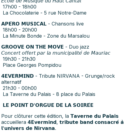
𝘌́𝘤𝘰𝘭𝘦 𝘥𝘦 𝘔𝘶𝘴𝘪𝘲𝘶𝘦 𝘥𝘶 𝘏𝘢𝘶𝘵 𝘊𝘢𝘯𝘵𝘢𝘭
17h00 - 18h00
La Chocolaterie - 5 rue Notre-Dame
𝗔𝗣𝗘́𝗥𝗢 𝗠𝗨𝗦𝗜𝗖𝗔𝗟 - Chansons live
18h00 - 20h00
La Minute Bonde - Zone du Marsalou
𝗚𝗥𝗢𝗢𝗩𝗘 𝗢𝗡 𝗧𝗛𝗘 𝗠𝗢𝗩𝗘 - Duo jazz
𝘊𝘰𝘯𝘤𝘦𝘳𝘵 𝘰𝘧𝘧𝘦𝘳𝘵 𝘱𝘢𝘳 𝘭𝘢 𝘮𝘶𝘯𝘪𝘤𝘪𝘱𝘢𝘭𝘪𝘵𝘦́ 𝘥𝘦 𝘔𝘢𝘶𝘳𝘪𝘢𝘤
19h30 - 21h30
Place Georges Pompidou
𝟰𝗘𝗩𝗘𝗥𝗠𝗜𝗡𝗗 - Tribute NIRVANA - Grunge/rock
alternatif
21h30 - 00h00
La Taverne du Palais - 8 place du Palais
𝗟𝗘 𝗣𝗢𝗜𝗡𝗧 𝗗'𝗢𝗥𝗚𝗨𝗘 𝗗𝗘 𝗟𝗔 𝗦𝗢𝗜𝗥𝗘́𝗘
Pour clôturer cette édition, la 𝗧𝗮𝘃𝗲𝗿𝗻𝗲 𝗱𝘂 𝗣𝗮𝗹𝗮𝗶𝘀
accueillera 𝟰𝗘𝘃𝗲𝗿𝗺𝗶𝗻𝗱, 𝘁𝗿𝗶𝗯𝘂𝘁𝗲 𝗯𝗮𝗻𝗱 𝗰𝗼𝗻𝘀𝗮𝗰𝗿𝗲́ 𝗮̀
𝗹'𝘂𝗻𝗶𝘃𝗲𝗿𝘀 𝗱𝗲 𝗡𝗶𝗿𝘃𝗮𝗻𝗮.