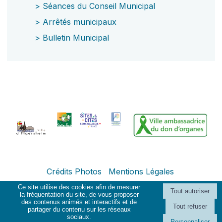
>
Séances du Conseil Municipal
>
Arrêtés municipaux
>
Bulletin Municipal
Crédits Photos
Mentions Légales
Ce site utilise des cookies afin de mesurer
la fréquentation du site, de vous proposer
des contenus animés et interactifs et de
Création et hébergement du site Internet réalisé par Net15
-
Site
partager du contenu sur les réseaux
administrable CMS propulsé par WebSee Mairie
-
Conditions Générales
sociaux.
Personnaliser