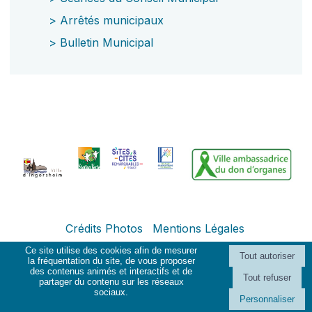
>
Arrêtés municipaux
>
Bulletin Municipal
Crédits Photos
Mentions Légales
Ce site utilise des cookies afin de mesurer
la fréquentation du site, de vous proposer
des contenus animés et interactifs et de
Création et hébergement du site Internet réalisé par Net15
-
Site
partager du contenu sur les réseaux
administrable CMS propulsé par WebSee Mairie
-
Conditions Générales
sociaux.
Personnaliser
d'Utilisation
-
Gérer les cookies