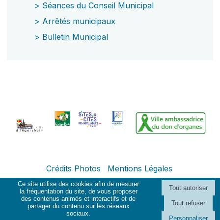
>
Séances du Conseil Municipal
>
Arrêtés municipaux
>
Bulletin Municipal
Crédits Photos
Mentions Légales
Ce site utilise des cookies afin de mesurer
la fréquentation du site, de vous proposer
des contenus animés et interactifs et de
Création et hébergement du site Internet réalisé par Net15
-
Site
partager du contenu sur les réseaux
administrable CMS propulsé par WebSee Mairie
-
Conditions Générales
sociaux.
Personnaliser