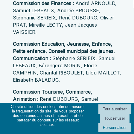
Commission des Finances :
André ARNOULD,
Samuel LEBEAUX, Andrée BROUSSE,
Stéphanie SERIEIX, René DUBOURG, Olivier
PRAT, Mireille LEOTY, Jean Jacques
VAISSIER.
Commission Education, Jeunesse, Enfance,
Petite enfance, Conseil municipal des jeunes,
Communication :
Stéphanie SERIEIX, Samuel
LEBEAUX, Bérengère MORIN, Elodie
CAMPHIN, Chantal RIBOULET, Lilou MAILLOT,
Elisabeth BALADUC.
Commission Tourisme, Commerce,
Animation :
René DUBOURG, Samuel
LEBEAUX, André ARNOULD, Stéphanie
Ce site utilise des cookies afin de mesurer
la fréquentation du site, de vous proposer
SERIEIX, Laurence SOURZAT, Lilou MAILLOT,
des contenus animés et interactifs et de
Olivier PRAT.
partager du contenu sur les réseaux
sociaux.
Personnaliser
Commission Affaires Sociales (membres élus